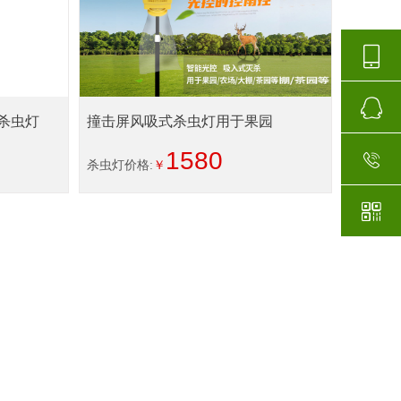
杀虫灯
撞击屏风吸式杀虫灯用于果园
1580
杀虫灯价格:
￥