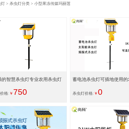
虫灯
>
杀虫灯分类
> 小型果冻传媒玛丽莲
插的智慧杀虫灯专业农用杀虫灯
蓄电池杀虫灯可插地使用的
灯
750
0
价格:
￥
杀虫灯价格:
￥