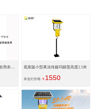
农用杀虫
底座版小型果冻传媒玛丽莲高度2.5米
1550
杀虫灯价格:
￥