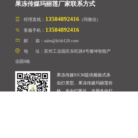
果冻传媒玛丽莲厂家联系方式
13584892416
经理直线：
（同微信）
13584892416
客服手机：
邮 箱：sales@kfsb120.com
地 址：苏州工业园区东旺路8号璨坤智能产
业园8栋
果冻传媒91CM提供频振式杀
虫灯类型、果冻传媒玛丽莲价
格、杀虫灯图片、农用杀虫灯
厂家、果园杀虫灯安装使用等
信息。
微信客服