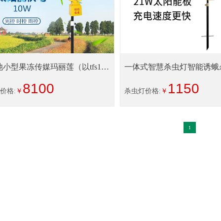
小型果冻传媒玛丽莲（以tfs10
一体式智慧杀虫灯智能诱蛾
）
8100
1150
价格:
￥
杀虫灯价格:
￥
1