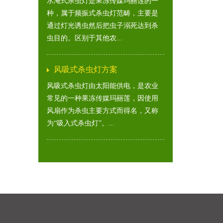
水淹式杀虫灯是果冻传媒玛丽莲的一
种，属于频振式杀虫灯范畴，主要是
通过灯光诱虫然后把虫子溺死达到杀
虫目的。区别于其他农...
风吸式杀虫灯方案
风吸式杀虫灯由太阳能供电，是农业
常见的一种果冻传媒玛丽莲，因使用
风扇作为杀虫主要方式而得名，又称
为“吸入式杀虫灯”。...